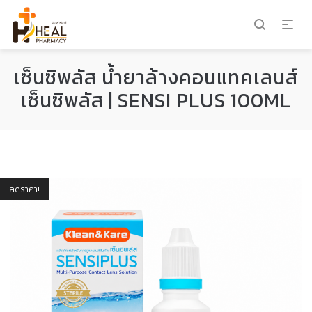
เซ็นซิพลัส น้ำยาล้างคอนแทคเลนส์
เซ็นซิพลัส | SENSI PLUS 100ML
ลดราคา!