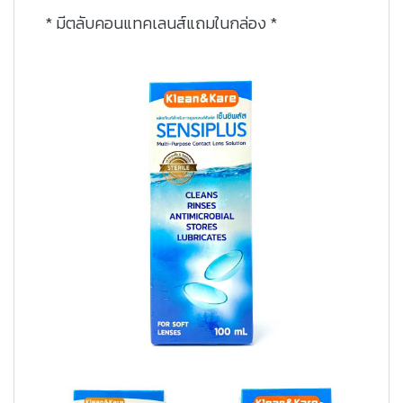
* มีตลับคอนแทคเลนส์แถมในกล่อง *