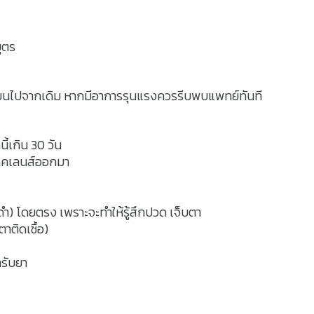
ุตร
ยนไปจากเดิม หากมีอาการรุนแรงควรรีบพบแพทย์ทันที
ี้เกิน 30 วัน
คเลนส์ออกมา
ำ) โดยตรง เพราะจะทำให้รู้สึกปวด เจ็บตา
าติดเชื้อ)
ำรับยา