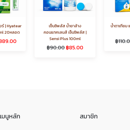
ยร์ | Hyatear
เซ็นซิพลัส น้ำยาล้าง
น้ำตาเทียม 
5ml 20หลอด
คอนแทคเลนส์ เซ็นซิพลัส |
Sensi Plus 100ml
389.00
฿
110.
฿
90.00
฿
85.00
เมนูหลัก
สมาชิก