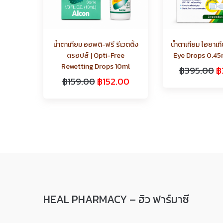
น้ำตาเทียม ออพติ-ฟรี รีเวตติ้ง
น้ำตาเทียม ไฮยาเที
ดรอปส์ | Opti-Free
Eye Drops 0.4
Rewetting Drops 10ml
฿
395.00
฿
฿
159.00
฿
152.00
HEAL PHARMACY – ฮิว ฟาร์มาซี