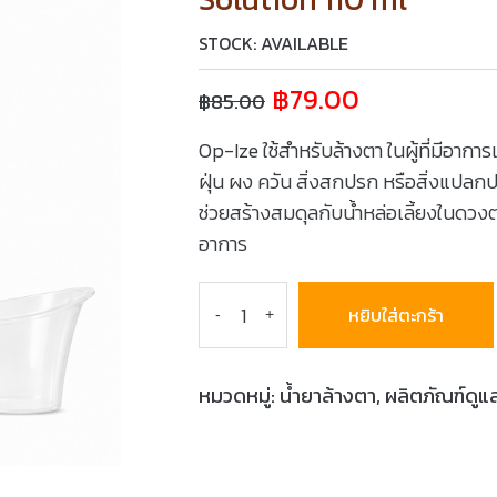
STOCK: AVAILABLE
฿
79.00
฿
85.00
Op-Ize ใช้สำหรับล้างตา ในผู้ที่มีอา
ฝุ่น ผง ควัน สิ่งสกปรก หรือสิ่งแปลกป
ช่วยสร้างสมดุลกับน้ำหล่อเลี้ยงในดวงตาไ
อาการ
หยิบใส่ตะกร้า
-
+
หมวดหมู่:
น้ำยาล้างตา
,
ผลิตภัณฑ์ดู