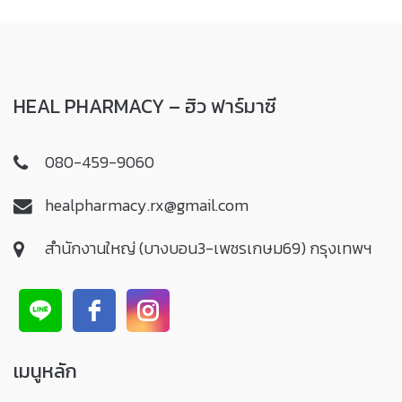
HEAL PHARMACY – ฮิว ฟาร์มาซี
080-459-9060
healpharmacy.rx@gmail.com
สำนักงานใหญ่ (บางบอน3-เพชรเกษม69) กรุงเทพฯ
เมนูหลัก