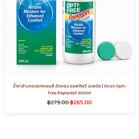
น้ำยาล้างคอนแทคเลนส์ อัลคอน ออฟติฟรี เรเพนิช | Alcon Opti-
Free Replenish 300ml
฿
279.00
฿
265.00