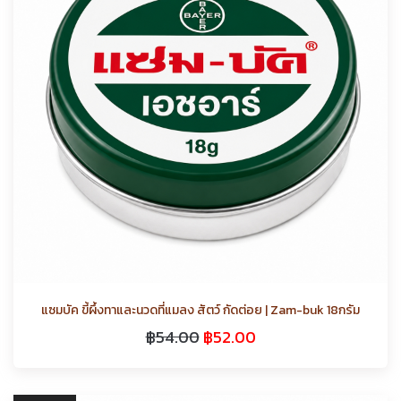
แซมบัค ขี้ผึ้งทาและนวดที่แมลง สัตว์ กัดต่อย | Zam-buk 18กรัม
฿
54.00
฿
52.00