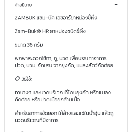
คำอธิบาย
ZAMBUK แซม-บัค เอชอาร์ยาหม่องขี้ผึ้ง
Zam-Buk® HR ยาหม่องชนิดขี้ผึ้ง
ขนาด 36 กรัม
พกพาสะดวกใช้ทา, ถู, นวด เพื่อบรรเทาอาการ
ปวด, บวม, อักเสบ จากยุงกัด, แมลงสัตว์กัดต่อย
📋 วิธีใช้:
ทาบางๆ และนวดบริเวณที่โดนยุงกัด หรือแมลง
กัดต่อย หรือปวดเมื่อยกล้ามเนื้อ
สำหรับอาการขัดยอก ให้ล้างและแช่ในน้ำอุ่น แล้วถู
นวดบริเวณที่มีอาการ