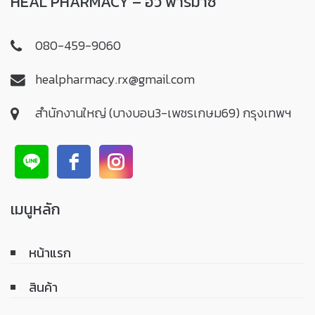
HEAL PHARMACY – ฮิว ฟาร์มาซี
080-459-9060
healpharmacy.rx@gmail.com
สำนักงานใหญ่ (บางบอน3-เพชรเกษม69) กรุงเทพฯ
เมนูหลัก
หน้าแรก
สินค้า