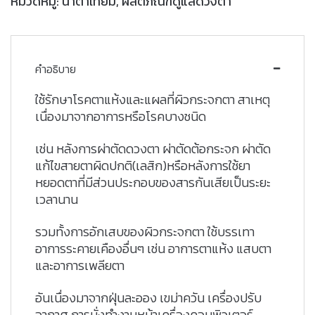
หมวดหมู่:
น้ำตาเทียม
,
ผลิตภัณฑ์ดูแลดวงตา
คำอธิบาย
ใช้รักษาโรคตาแห้งและแผลที่ผิวกระจกตา สาเหตุ
เนื่องมาจากอาการหรือโรคบางชนิด
เช่น หลังการผ่าตัดดวงตา ผ่าตัดต้อกระจก ผ่าตัด
แก้ไขสายตาผิดปกติ(เลสิก)หรือหลังการใช้ยา
หยอดตาที่มีส่วนประกอบของสารกันเสียเป็นระยะ
เวลานาน
รวมทั้งการอักเสบของผิวกระจกตา ใช้บรรเทา
อาการระคายเคืองอื่นๆ เช่น อาการตาแห้ง แสบตา
และอาการเพลียตา
อันเนื่องมาจากฝุ่นละออง เขม่าควัน เครื่องปรับ
อากาศ การนั่งทำงานหน้าเครื่องคอมพิวเตอร์