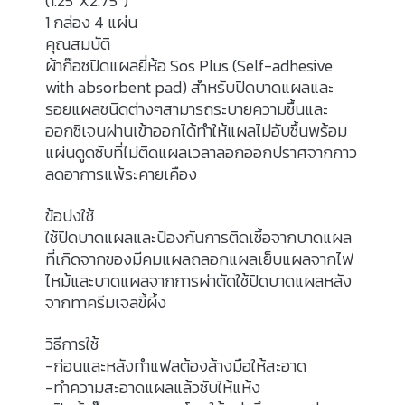
(1.25″X2.75″)
1 กล่อง 4 แผ่น
คุณสมบัติ
ผ้าก๊อซปิดแผลยี่ห้อ Sos Plus (Self-adhesive
with absorbent pad) สำหรับปิดบาดแผลและ
รอยแผลชนิดต่างๆสามารถระบายความชื้นและ
ออกซิเจนผ่านเข้าออกได้ทำให้แผลไม่อับชื้นพร้อม
แผ่นดูดซับที่ไม่ติดแผลเวลาลอกออกปราศจากกาว
ลดอาการแพ้ระคายเคือง
ข้อบ่งใช้
ใช้ปิดบาดแผลและป้องกันการติดเชื้อจากบาดแผล
ที่เกิดจากของมีคมแผลถลอกแผลเย็บแผลจากไฟ
ไหม้และบาดแผลจากการผ่าตัดใช้ปิดบาดแผลหลัง
จากทาครีมเจลขี้ผึ้ง
วิธีการใช้
-ก่อนและหลังทำแฟลต้องล้างมือให้สะอาด
-ทำความสะอาดแผลแล้วซับให้แห้ง