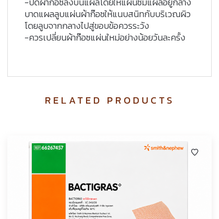
-ปิดผ้าก๊อซลงบนแผลโดยให้แผ่นซึมแผลอยู่กลาง
บาดแผลลูบแผ่นผ้าก๊อซให้แนบสนิทกับบริเวณผิว
โดยลูบจากกลางไปสู่ขอบข้อควรระวัง
-ควรเปลี่ยนผ้าก๊อซแผ่นใหม่อย่างน้อยวันละครั้ง
RELATED PRODUCTS