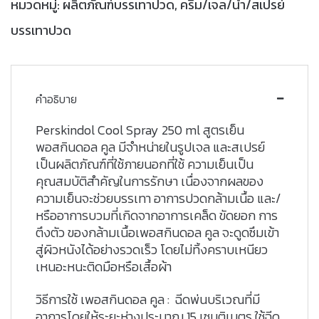
หมวดหมู่:
ผลิตภัณฑ์บรรเทาปวด
,
ครีม/เจล/น้ำ/สเปรย์
บรรเทาปวด
คำอธิบาย
Perskindol Cool Spray 250 ml สูตรเย็น
พอสกินดอล คูล มีจำหน่ายในรูปเจล และสเปรย์
เป็นผลิตภัณฑ์ที่ใช้ภายนอกที่ใช้ ความเย็นเป็น
คุณสมบัติสำคัญในการรักษา เนื่องจากผลของ
ความเย็นจะช่วยบรรเทา อาการปวดกล้ามเนื้อ และ/
หรืออาการบวมที่เกิดจากอาการเคล็ด ขัดยอก การ
ตึงตัว ของกล้ามเนื้อเพอสกินดอล คูล จะดูดซึมเข้า
สู่ผิวหนังได้อย่างรวดเร็ว โดยไม่ทิ้งคราบเหนียว
เหนอะหนะติดมือหรือเสื้อผ้า
วิธีการใช้ เพอสกินดอล คูล : ฉีดพ่นบริเวณที่มี
อาการโดยให้ระยะห่างประมาณ 15 เซนติเมตร ใช้ฉีด