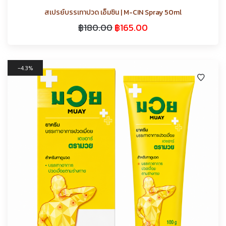
สเปรย์บรรเทาปวด เอ็มซิน | M-CIN Spray 50ml
฿
180.00
฿
165.00
4.3%