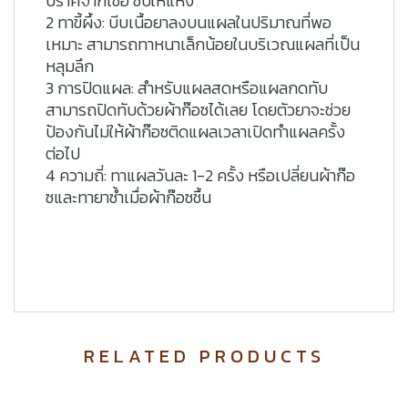
ปราศจากเชื้อ ซับให้แห้ง
2 ทาขี้ผึ้ง:
บีบเนื้อยาลงบนแผลในปริมาณที่พอ
เหมาะ สามารถทาหนาเล็กน้อยในบริเวณแผลที่เป็น
หลุมลึก
3 การปิดแผล:
สำหรับแผลสดหรือแผลกดทับ
สามารถปิดทับด้วยผ้าก๊อซได้เลย โดยตัวยาจะช่วย
ป้องกันไม่ให้ผ้าก๊อซติดแผลเวลาเปิดทำแผลครั้ง
ต่อไป
4 ความถี่:
ทาแผลวันละ 1-2 ครั้ง หรือเปลี่ยนผ้าก๊อ
ซและทายาซ้ำเมื่อผ้าก๊อซชื้น
RELATED PRODUCTS