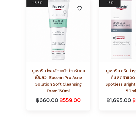
15.3%
5%
ยูเซอริน โฟมล้างหน้าสำหรับคน
ยูเซอริน ครีมบำร
เป็นสิว | Eucerin Pro Acne
คืน ลดฝ้าแดด 
Solution Soft Cleansing
Spotless Bright
Foam 150ml
50m
฿
660.00
฿
559.00
฿
1,695.00
฿