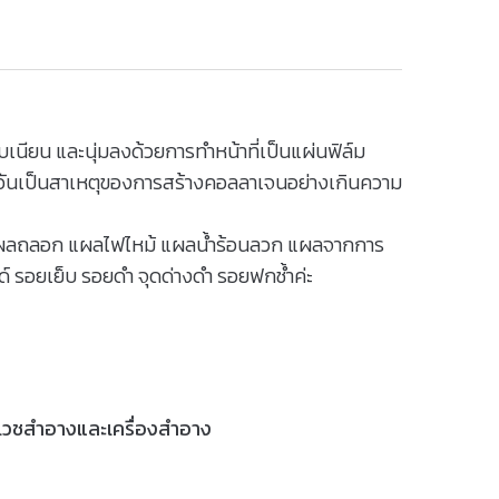
เนียน และนุ่มลงด้วยการทำหน้าที่เป็นแผ่นฟิล์ม
น อันเป็นสาเหตุของการสร้างคอลลาเจนอย่างเกินความ
 แผลถลอก แผลไฟไหม้ แผลน้ำร้อนลวก แผลจากการ
ด์ รอยเย็บ รอยดำ จุดด่างดำ รอยฟกช้ำค่ะ
เวชสำอางและเครื่องสำอาง