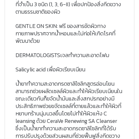
ที่จำเป็น 3 ชนิด (1, 3, 6-II) เพื่อปกป้องสิ่งกีดขวาง
ตามธรรมชาติของผิว
GENTLE ON SKIN: ฟรี ของสารขัดผิวทาง
กายภาพปราศจากน้ำหอมและไม่ก่อให้เกิดโรคที่
พัฒนาด้วย
DERMATOLOGISTSเจลทำความสะอาดโฟม
Salicylic acid เพื่อผิวเรียบเนียน
น้ำยาทำความสะอาดกรดซาลิไซลิกสูตรอ่อนโยน
สามารถช่วยผลัดเซลล์ผิวและทำให้ผิวเรียบเนียนใน
ขณะเดียวกันก็ขจัดน้ำมันและสิ่งสกปรกอย่างมี
ประสิทธิภาพช่วยขจัดเซลล์ที่ตายแล้วและทำให้ผิวที่
หยาบกร้านนุ่มนวลขึ้นโดยไม่ทำให้ผิวแห้ง C
leansing ด้วย CeraVe Renewing SA Cleanser
ซึ่งเป็นน้ำยาทำความสะอาดกรดซาลิไซลิกที่ได้รับ
การปรับปรุงด้วยส่วนผสมที่ช่วยฟื้นฟูสิ่งกีดขวาง