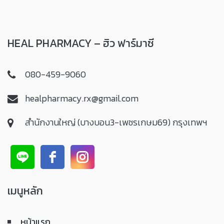
HEAL PHARMACY – ฮิว ฟาร์มาซี
080-459-9060
healpharmacy.rx@gmail.com
สำนักงานใหญ่ (บางบอน3-เพชรเกษม69) กรุงเทพฯ
เมนูหลัก
หน้าแรก