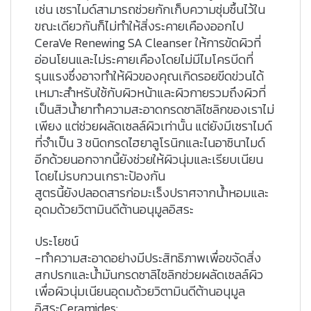
เช่น เซราไมด์สามารถช่วยกักเก็บความชุ่มชื้นไว้ใน
ขณะเดียวกันก็ไม่ทำให้สิ่งระคายเคืองออกไป
CeraVe Renewing SA Cleanser ให้การขัดผิวที่
อ่อนโยนและไม่ระคายเคืองโดยไม่มีไมโครบีดที่
รุนแรงซึ่งอาจทำให้ผิวของคุณเกิดรอยขีดข่วนได้
เหมาะสำหรับใช้กับผิวหน้าและผิวกายรวมถึงผิวที่
เป็นสิวน้ำยาทำความสะอาดกรดซาลิไซลิกของเราไม่
เพียง แต่ช่วยผลัดเซลล์ผิวเท่านั้น แต่ยังมีเซราไมด์
ที่จำเป็น 3 ชนิดกรดไฮยาลูโรนิกและไนอาซินาไมด์
อีกด้วยนอกจากนี้ยังช่วยให้ผิวนุ่มและเรียบเนียน
โดยไม่รบกวนเกราะป้องกัน
สูตรนี้ยังปลอดสารก่อมะเร็งปราศจากน้ำหอมและ
อุดมด้วยวิตามินดีต้านอนุมูลอิสระ
ประโยชน์
-ทำความสะอาดอย่างมีประสิทธิภาพเพื่อขจัดสิ่ง
สกปรกและน้ำมันกรดซาลิไซลิกช่วยผลัดเซลล์ผิว
เพื่อผิวนุ่มเนียนอุดมด้วยวิตามินดีต้านอนุมูล
อิสระCeramides: