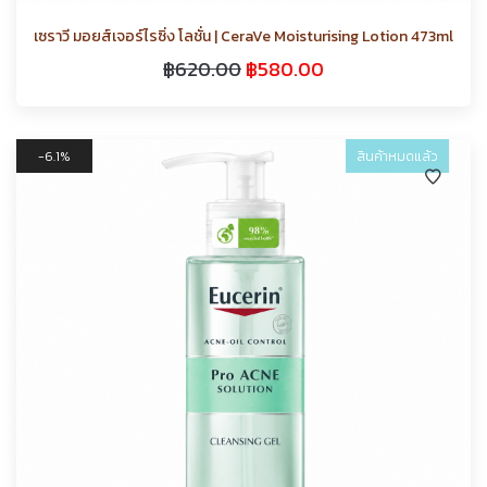
เซราวี มอยส์เจอร์ไรซิ่ง โลชั่น | CeraVe Moisturising Lotion 473ml
฿
620.00
฿
580.00
6.1%
สินค้าหมดแล้ว