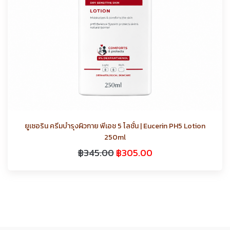
ยูเซอริน ครีมบำรุงผิวกาย พีเอช 5 โลชั่น | Eucerin PH5 Lotion
250ml
฿
345.00
฿
305.00