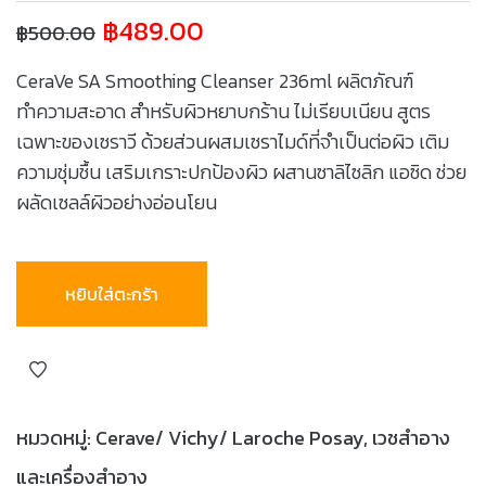
฿
489.00
฿
500.00
CeraVe SA Smoothing Cleanser 236ml ผลิตภัณฑ์
ทำความสะอาด สำหรับผิวหยาบกร้าน ไม่เรียบเนียน สูตร
เฉพาะของเซราวี ด้วยส่วนผสมเซราไมด์ที่จำเป็นต่อผิว เติม
ความชุ่มชื้น เสริมเกราะปกป้องผิว ผสานซาลิไซลิก แอซิด ช่วย
ผลัดเซลล์ผิวอย่างอ่อนโยน
หยิบใส่ตะกร้า
หมวดหมู่:
Cerave/ Vichy/ Laroche Posay
,
เวชสำอาง
และเครื่องสำอาง