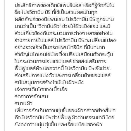
ประสิทธิภาพของเด็กซ์แพนธีนอล หรือที่รู้จักกันใน
ชื่อ โปรวิตามิน บี5 ที่ใช้เป็นส่วนผสมในทุก
ผลิตภัณฑ์ของบีแพนเธน โปรวิตามิน บี5 ถูกขนาน
นามว่าเป็น “วิตามินผิว” ช่วยให้ผิวแข็งแรง และมี
ส่วนเกี่ยวข้องกับกระบวนการต่างๆ หลายอย่างใน
ร่างกายภายในเซลล์ โปรวิตามิน บี5 จะเปลี่ยนแปลง
อย่างรวดเร็วเป็นกรดแพนโทธีนิก ที่มีบทบาท
สำคัญในโคเอนไซม์เอ ซึ่งเปรียบเสมือนตัวกระตุ้น
ในกระบวนการซ่อมแซมเซลล์ ช่วยส่งเสริมการ
ฟื้นฟูเซลล์ผิว นอกจากนี้ โปรวิตามิน บี5 ยังช่วย :
ส่งเสริมการแบ่งตัวและการเคลื่อนย้ายของเซลล์
สนับสนุนการสร้างไขมันในผิวหนัง
เร่งการเติบโตของเนื้อเยื่อ
ลดอาการอักเสบ
สมานผิว
เพิ่มการกักเก็บความชุ่มชื้นของผิวกล่าวอย่างสั้น ๆ
คือ โปรวิตามิน บี5 ช่วยฟื้นฟูผิวตามธรรมชาติ โดย
ยังคงความนุ่ม ชุ่มชื้น และเรียบเนียนของผิว