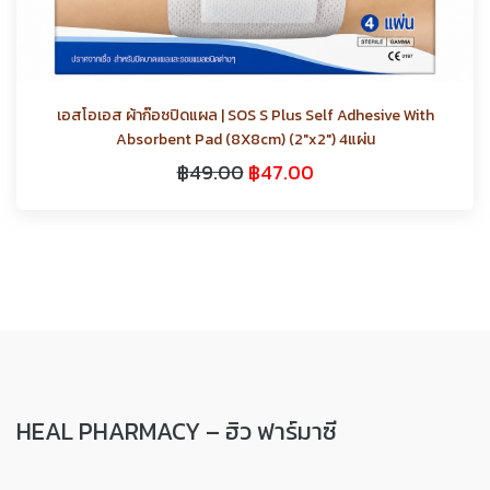
เอสโอเอส ผ้าก๊อซปิดแผล | SOS S Plus Self Adhesive With
Absorbent Pad (8X8cm) (2″x2″) 4แผ่น
฿
49.00
฿
47.00
HEAL PHARMACY – ฮิว ฟาร์มาซี