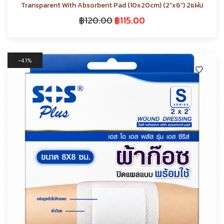
Transparent With Absorbent Pad (10x20cm) (2”x6”) 2แผ่น
฿
120.00
฿
115.00
4.1%